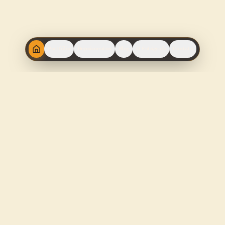
Portfólio
Depoimentos
Blog
O Fotógrafo
Contato
Contato
Belo Horizonte-MG, Ouro Preto-MG,
Tiradentes-MG e São Paulo-SP
oi@guimarangon.com